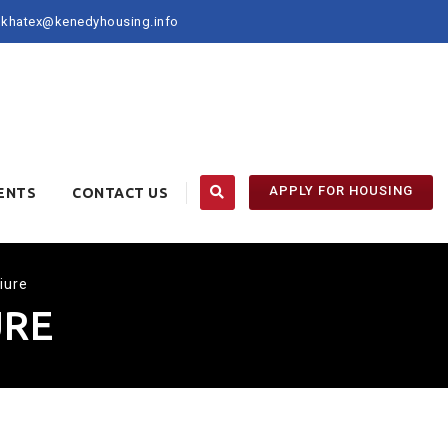
khatex@kenedyhousing.info
APPLY FOR HOUSING
ENTS
CONTACT US
iure
URE