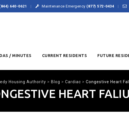
(844) 640-0621
Maintenance Emergency
(877) 572-0434
DAS / MINUTES
CURRENT RESIDENTS
FUTURE RESID
edy Housing Authority
>
Blog
>
Cardiac
>
Congestive Heart Fal
NGESTIVE HEART FALI