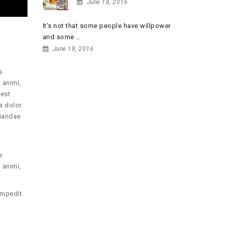
June 18, 2016
It’s not that some people have willpower
and some …
June 18, 2016
s
FLICKR
 animi,
 est
s dolor
diandae
s
 animi,
impedit