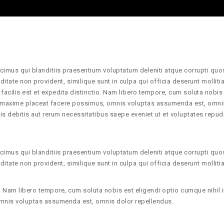
imus qui blanditiis praesentium voluptatum deleniti atque corrupti quo
itate non provident, similique sunt in culpa qui officia deserunt mollitia
acilis est et expedita distinctio. Nam libero tempore, cum soluta nobis
d maxime placeat facere possimus, omnis voluptas assumenda est, omni
s debitis aut rerum necessitatibus saepe eveniet ut et voluptates repu
imus qui blanditiis praesentium voluptatum deleniti atque corrupti quo
itate non provident, similique sunt in culpa qui officia deserunt mollitia
o. Nam libero tempore, cum soluta nobis est eligendi optio cumque nihil 
mnis voluptas assumenda est, omnis dolor repellendus.