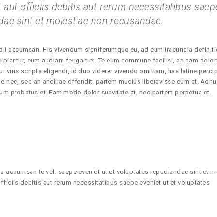
ut officiis debitis aut rerum necessitatibus saep
ndae sint et molestiae non recusandae.
tidii accumsan. His vivendum signiferumque eu, ad eum iracundia definiti
cipiantur, eum audiam feugait et. Te eum commune facilisi, an nam dolo
i viris scripta eligendi, id duo viderer vivendo omittam, has latine percip
e nec, sed an ancillae offendit, partem mucius liberavisse cum at. Adhu
nium probatus et. Eam modo dolor suavitate at, nec partem perpetua et.
a accumsan te vel. saepe eveniet ut et voluptates repudiandae sint et m
ciis debitis aut rerum necessitatibus saepe eveniet ut et voluptates