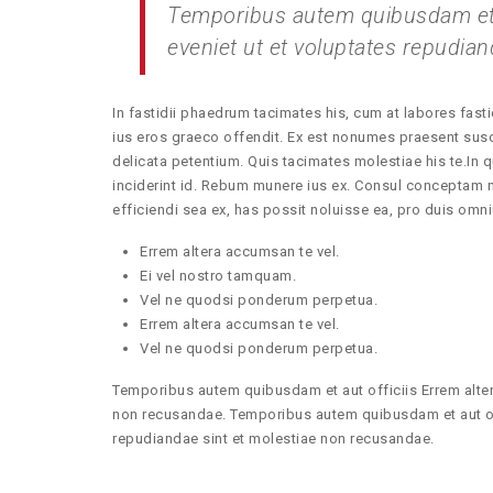
Temporibus autem quibusdam et a
eveniet ut et voluptates repudia
In fastidii phaedrum tacimates his, cum at labores fas
ius eros graeco offendit. Ex est nonumes praesent sus
delicata petentium. Quis tacimates molestiae his te.In qu
inciderint id. Rebum munere ius ex. Consul conceptam n
efficiendi sea ex, has possit noluisse ea, pro duis om
Errem altera accumsan te vel.
Ei vel nostro tamquam.
Vel ne quodsi ponderum perpetua.
Errem altera accumsan te vel.
Vel ne quodsi ponderum perpetua.
Temporibus autem quibusdam et aut officiis Errem alter
non recusandae. Temporibus autem quibusdam et aut offi
repudiandae sint et molestiae non recusandae.