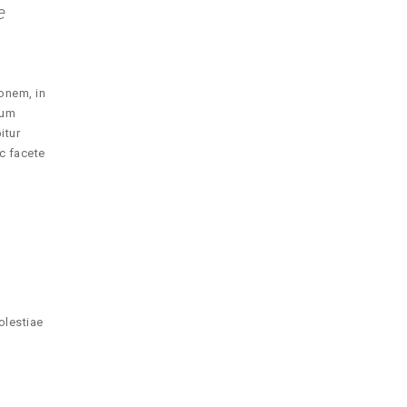
e
onem, in
rum
itur
c facete
olestiae