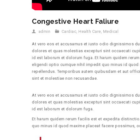
Congestive Heart Faliure
admin
Cardiac
,
Health Care
,
Medical
At vero eos et accusamus et iusto odio dignissimos duc
dolores et quas molestias excepturi sint occaecati cupid
id est laborum et dolorum fuga. Et harum quidem rerum f
eligendi optio cumque nihil impedit quo minus id quo
repellendus. Temporibus autem quibusdam et aut officii
sint et molestiae non recusandae.
At vero eos et accusamus et iusto odio dignissimos duc
dolores et quas molestias excepturi sint occaecati cupid
id est laborum et dolorum fuga.
Et harum quidem rerum facilis est et expedita distincti
quo minus id quod maxime placeat facere possimus, o